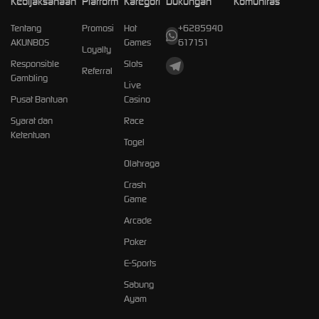
Kebijaksanaan
Platform
Kategori
Dukungan
Komunitas
Tentang
Promosi
Hot
+6285940
AKUNBOS
Games
617151
Loyalty
Responsible
Slots
Referral
Gambling
Live
Pusat Bantuan
Casino
Syarat dan
Race
Ketentuan
Togel
Olahraga
Crash
Game
Arcade
Poker
E-Sports
Sabung
Ayam