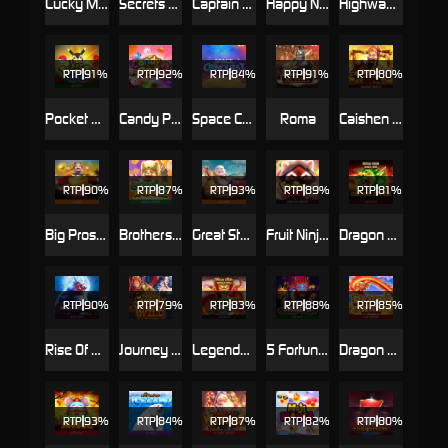
Lucky Meow
Secrets of Anubis
Captain Golds Fortune
Happy Neko
Highway Fortune
RTP
91%
RTP
92%
RTP
84%
RTP
91%
RTP
80%
Pocket Mon Go
Candy Pop 2
Space Conquest
Roma
Caishen Deluxe Maxways
RTP
90%
RTP
87%
RTP
93%
RTP
89%
RTP
81%
Big Prosperity SA
Brothers Kingdom 2
Great Stars SA
Fruit Ninja Fury
Dragon Empire
RTP
90%
RTP
79%
RTP
83%
RTP
88%
RTP
85%
Rise Of Werewolves
Journey to the Wild
Legendary Beasts Saga
5 Fortune Dragons
Dragon Wish
RTP
93%
RTP
84%
RTP
87%
RTP
82%
RTP
80%