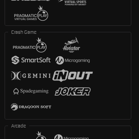
Crash Game
Arcade