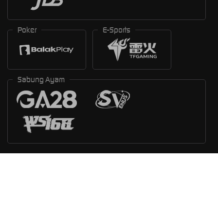
Poker
E-Sports
Sabung Ayam