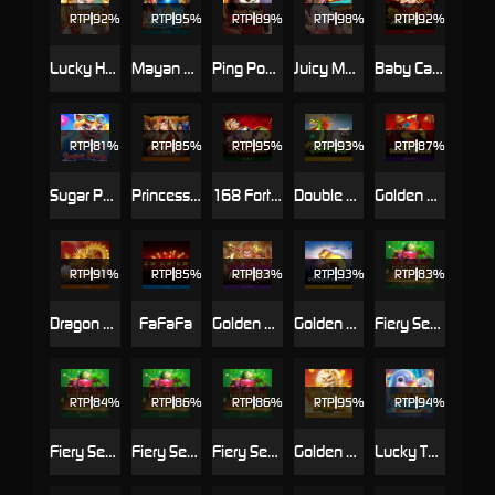
RTP
92%
RTP
95%
RTP
89%
RTP
98%
RTP
92%
Lucky Horse
Mayan Gems
Ping Pong Panda
Juicy Market
Baby Cai Shen
RTP
81%
RTP
85%
RTP
95%
RTP
93%
RTP
87%
Sugar Party
Princess Wang
168 Fortunes
Double Fortune
Golden Chicken
RTP
91%
RTP
85%
RTP
83%
RTP
93%
RTP
83%
Dragon Gold
FaFaFa
Golden Monkey
Golden Whale
Fiery Sevens Hot 5
RTP
84%
RTP
86%
RTP
86%
RTP
95%
RTP
94%
Fiery Sevens Hot 20
Fiery Sevens Hot 50
Fiery Sevens Hot 100
Golden Pixiu
Lucky Twin Sea