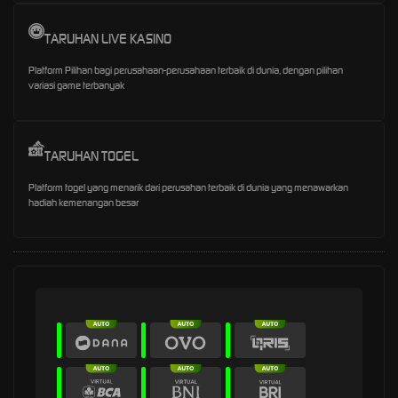
TARUHAN LIVE KASINO
Platform Pilihan bagi perusahaan-perusahaan terbaik di dunia, dengan pilihan
variasi game terbanyak
TARUHAN TOGEL
Platform togel yang menarik dari perusahan terbaik di dunia yang menawarkan
hadiah kemenangan besar