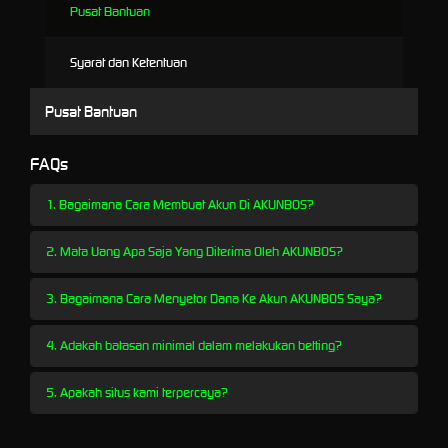
Pusat Bantuan
Syarat dan Ketentuan
Pusat Bantuan
FAQs
1. Bagaimana Cara Membuat Akun Di AKUNBOS?
2. Mata Uang Apa Saja Yang Diterima Oleh AKUNBOS?
3. Bagaimana Cara Menyetor Dana Ke Akun AKUNBOS Saya?
4. Adakah batasan minimal dalam melakukan betting?
5. Apakah situs kami terpercaya?