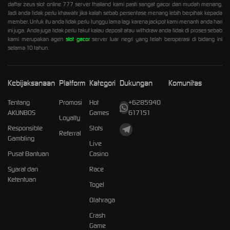
daftar zeus slot online 777 server thailand kami pasti sangat gacor dan mudah menang.
Jadi anda tidak perlu khawatir jika kalah sebab persentase menang lebih berpihak kepada
member. Untuk itu anda tidak perlu tunggu lama lagi karena jackpot kami menanti anda hari
ini juga. Anda juga tidak perlu takut kalau deposit atau withdraw anda tidak di proses sebab
kami merupakan agen
slot gacor
server luar negri yang telah beroperasi di bidang ini
selama 10 tahun.
Kebijaksanaan
Platform
Kategori
Dukungan
Komunitas
Tentang
Promosi
Hot
+6285940
AKUNBOS
Games
617151
Loyalty
Responsible
Slots
Referral
Gambling
Live
Pusat Bantuan
Casino
Syarat dan
Race
Ketentuan
Togel
Olahraga
Crash
Game