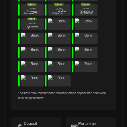
* Selama bank maintenance dan bank offline deposit dan penarikan
tidak dapat diproses
Deposit
Penarikan