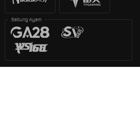
Sabung Ayam