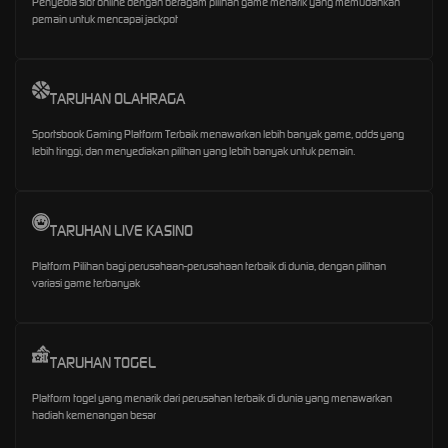
Penyedia slot online dengan beragam pilihan game menarik yang memudahkan
pemain untuk mencapai jackpot
TARUHAN OLAHRAGA
Sportsbook Gaming Platform Terbaik menawarkan lebih banyak game, odds yang
lebih tinggi, dan menyediakan pilihan yang lebih banyak untuk pemain.
TARUHAN LIVE KASINO
Platform Pilihan bagi perusahaan-perusahaan terbaik di dunia, dengan pilihan
variasi game terbanyak
TARUHAN TOGEL
Platform togel yang menarik dari perusahan terbaik di dunia yang menawarkan
hadiah kemenangan besar