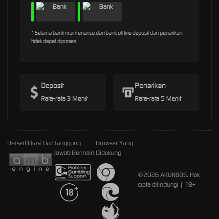
* Selama bank maintenance dan bank offline deposit dan penarikan
tidak dapat diproses
Deposit
Penarikan
Rata-rata 3 Menit
Rata-rata 5 Menit
Bersertifikasi Dari
Tanggung
Browser Yang
Jawab Bermain
Didukung
©2026 AKUNBOS. Hak
cipta dilindungi | 18+