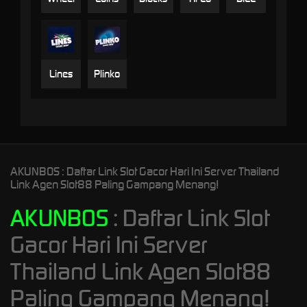
Lines
Plinko
AKUNBOS : Daftar Link Slot Gacor Hari Ini Server Thailand
Link Agen Slot88 Paling Gampang Menang!
AKUNBOS
: Daftar Link Slot
Gacor Hari Ini Server
Thailand Link Agen Slot88
Paling Gampang Menang!