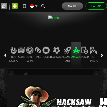
MASUK
DAFTAR
HOT
SLOTS
LIVE
RACE
TOGEL
OLAHRAGA
CRASH
ARCADE
POKER
E-
SABUN
GAMES
CASINO
GAME
SPORTS
AYAM