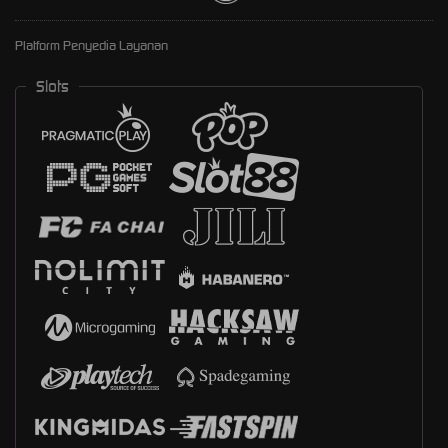
Platform Penyedia Layanan
Slots