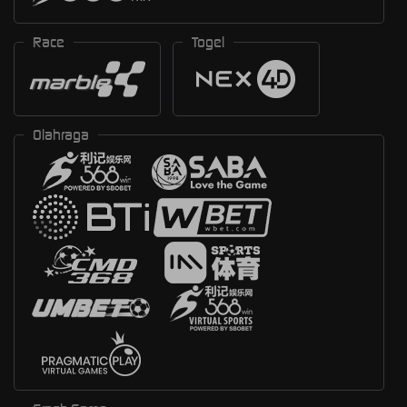
Race
Togel
Olahraga