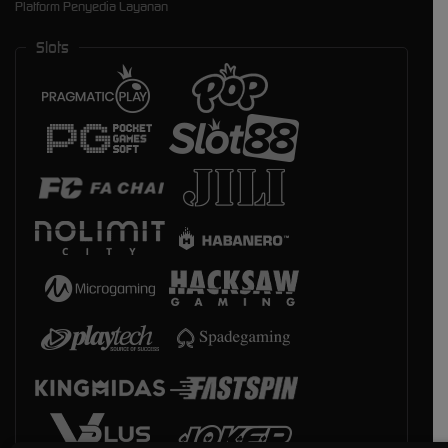
Platform Penyedia Layanan
Slots