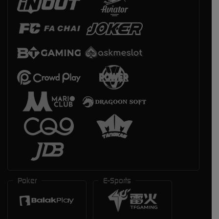
Poker
E-Sports