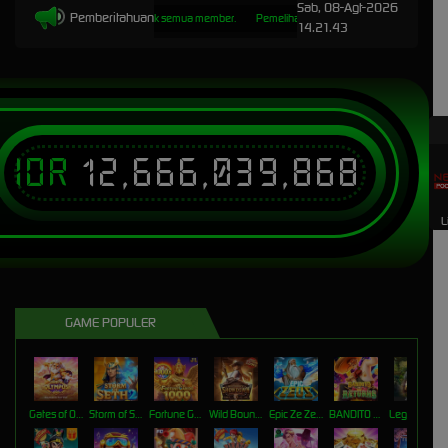
Sab, 08-Agt-2026
Pemberitahuan
emberikan yang terbaik untuk semua member.
Pemeliharaan Terjadwal: PP Virtual Sports p
14.21.43
IDR
12,666,039,868
L
GAME POPULER
Gates of Olympus POP
Storm of Seth 2
Fortune Garuda 1000
Wild Bounty Showdown
Epic Ze Zeus
BANDITO RETURNS
Legacy of Kong Maxways