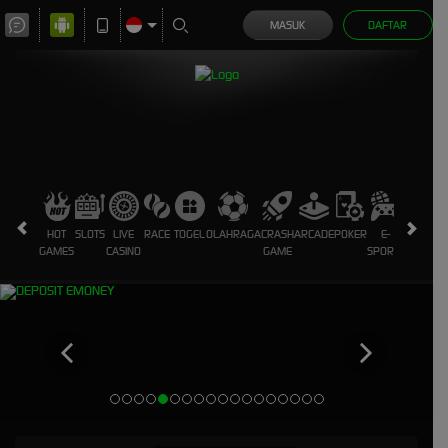
MASUK
DAFTAR
HOT
SLOTS
LIVE
RACE
TOGEL
OLAHRAGA
CRASH
ARCADE
POKER
E-
SABUNG
GAMES
CASINO
GAME
SPORTS
AYAM