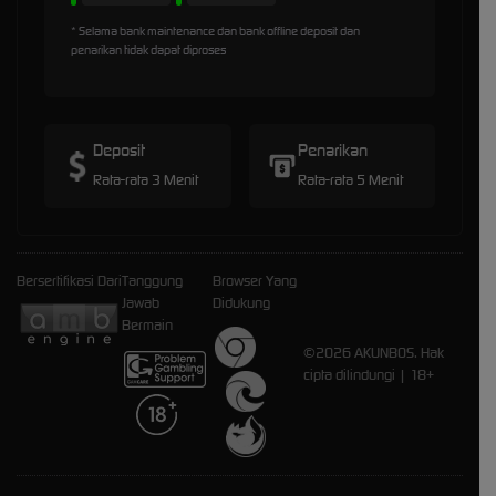
* Selama bank maintenance dan bank offline deposit dan
penarikan tidak dapat diproses
Deposit
Penarikan
Rata-rata 3 Menit
Rata-rata 5 Menit
Bersertifikasi Dari
Tanggung
Browser Yang
Jawab
Didukung
Bermain
©2026 AKUNBOS. Hak
cipta dilindungi | 18+