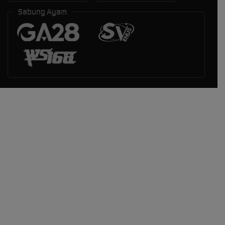
Sabung Ayam